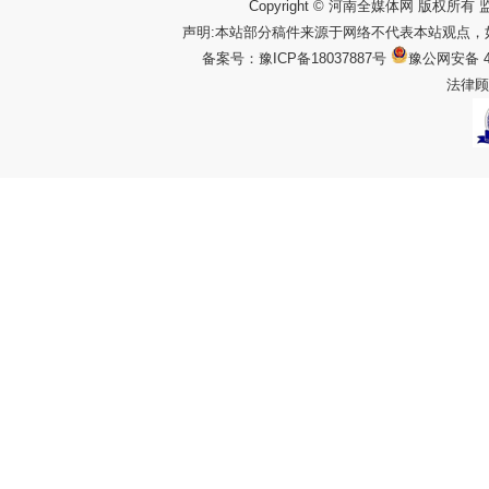
Copyright © 河南全媒体网 版权所有 监
声明:本站部分稿件来源于网络不代表本站观点
备案号：
豫ICP备18037887号
豫公网安备 4
法律顾