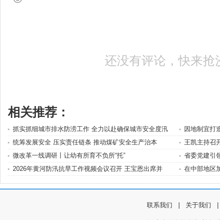
还没有评论，快来抢
相关推荐：
抓实抓细城市排水防涝工作 全力以赴确保城市安全度汛
因地制宜打
统筹发展安全 压实责任链条 推动煤矿安全生产治本
王凯主持召
微改革一线调研丨让幼有所育不负所“托”
省委党建引
2026年黄河防汛抗旱工作视频会议召开 王宝恩出席并
在中部地区
联系我们
|
关于我们