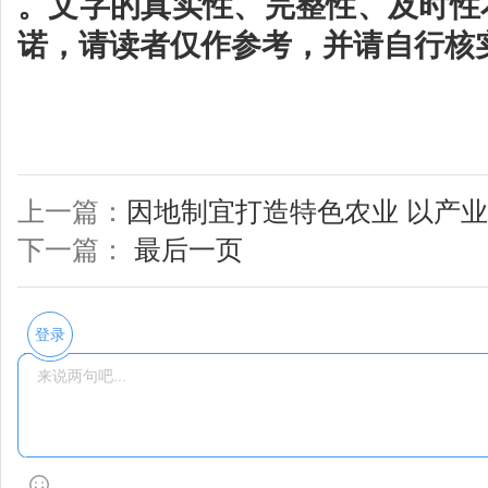
。文字的真实性、完整性、及时性
诺，请读者仅作参考，并请自行核
上一篇：
因地制宜打造特色农业 以产
下一篇：
最后一页
登录