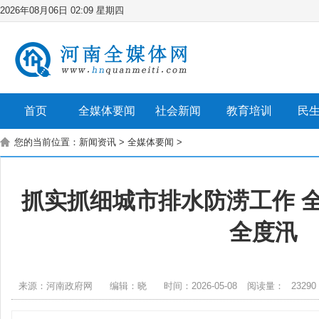
2026年08月06日 02:09 星期四
首页
全媒体要闻
社会新闻
教育培训
民
您的当前位置：
新闻资讯
>
全媒体要闻
>
抓实抓细城市排水防涝工作 
全度汛
来源：河南政府网
编辑：晓
时间：2026-05-08
阅读量：
23290