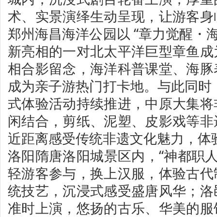
术、实景演绎生动呈现，让游客身
郑州海昌海洋公园以 “章力觉醒・海
新亮相的一对北太平洋巨型章鱼成
相合影留念，海洋科普课堂、海豚
成为亲子游热门打卡地。与此同时，郑
式体验活动持续推进，中原大集将
闲结合，剪纸、泥塑、皮影戏等非
近距离感受传统非遗文化魅力，体
洛阳隋唐洛阳城景区内，“神都职人
轻游客参与，换上汉服，体验古代
统技艺，沉浸式感受盛唐风华；洛
准时上演，悠扬的古乐、华美的服