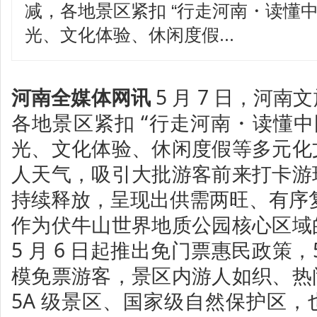
减，各地景区紧扣 “行走河南・读懂中
光、文化体验、休闲度假...
河南全媒体网讯
5 月 7 日，河
各地景区紧扣 “行走河南・读懂中
光、文化体验、休闲度假等多元化
人天气，吸引大批游客前来打卡游
持续释放，呈现出供需两旺、有序
作为伏牛山世界地质公园核心区域
5 月 6 日起推出免门票惠民政策，
模免票游客，景区内游人如织、热
5A 级景区、国家级自然保护区