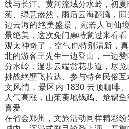
线与长江、黄河流域分水岭，初夏
葱、绿意盎然，雨后云海翻腾，阳
边云海的绝美盛景，宛若人间仙境
景绝美，这次免门票特意过来看看
观太神奇了，空气也特别清新，真
北的游客王先生一边登山，一边赞
分水岭，漫步云端赏花步道，尽览
挑战绝壁飞拉达、参与特色民俗互
文风情，景区内 1830 云顶咖啡、
人气高涨，山茱萸地锅鸡、炝锅鱼
喜爱。
在省会郑州，文旅活动同样精彩纷
城内，沉浸式剧目轮番上演，厚重