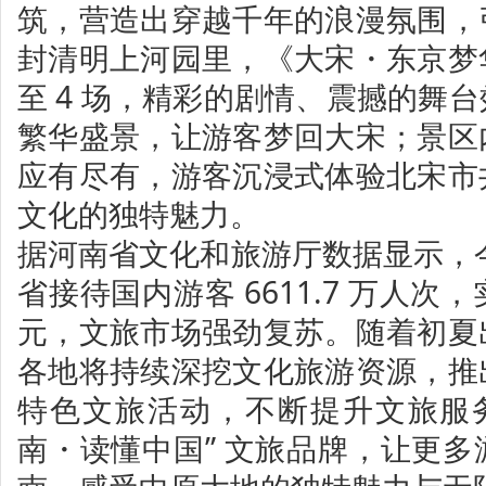
筑，营造出穿越千年的浪漫氛围，
封清明上河园里，《大宋・东京梦
至 4 场，精彩的剧情、震撼的舞
繁华盛景，让游客梦回大宋；景区
应有尽有，游客沉浸式体验北宋市
文化的独特魅力。
据河南省文化和旅游厅数据显示，今年
省接待国内游客 6611.7 万人次，实
元，文旅市场强劲复苏。随着初夏
各地将持续深挖文化旅游资源，推
特色文旅活动，不断提升文旅服务
南・读懂中国” 文旅品牌，让更