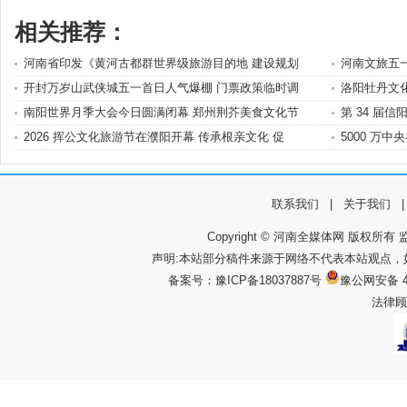
相关推荐：
河南省印发《黄河古都群世界级旅游目的地 建设规划
河南文旅五一
开封万岁山武侠城五一首日人气爆棚 门票政策临时调
洛阳牡丹文
南阳世界月季大会今日圆满闭幕 郑州荆芥美食文化节
第 34 届
2026 挥公文化旅游节在濮阳开幕 传承根亲文化 促
5000 万
联系我们
|
关于我们
Copyright © 河南全媒体网 版权所有 监
声明:本站部分稿件来源于网络不代表本站观点
备案号：
豫ICP备18037887号
豫公网安备 4
法律顾