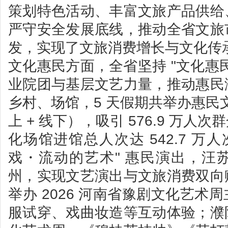
策划特色活动、丰富文旅产品供给
严守安全发展底线，推动全省文旅
发，实现了文旅消费增长与文化传
文化惠民方面，全省坚持 "文化惠
业院团与基层文艺力量，推动惠民
乡村、场馆，5 天假期共举办惠民文化
上 + 线下），吸引 576.9 万
化场馆进馆总人次达 542.7 万
戏・流动的艺术" 惠民演出，汪
州，实现文艺演出与文旅消费双向
举办 2026 河南省豫剧文化艺术
服试穿、戏曲妆造等互动体验；濮