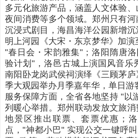
多元化旅游产品，涵盖人文体验、
夜间消费等多个领域。郑州只有河
沉浸式剧目，海昌海洋公园新增沉
明上河园《大宋・东京梦华》加演至
"春日会・宋韵雅集"；洛阳隋唐洛
验计划"，洛邑古城上演国风音乐
南阳卧龙岗武侯祠演绎《三顾茅庐
季大观园举办月季嘉年华，单日游客量
服务保障方面，全省各地坚持 "以
列暖心举措。郑州联动发放文旅消
地景区推出联票、套票优惠；洛
点，"神都小巴" 实现公交一键呼叫