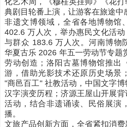
化艺术周，《穆桂英挂帅》《花打
典剧目轮番上演，让游客在旅途中
非遗文博领域，全省各地博物馆
402.6 万人次，举办惠民文化活动
与群众 183.6 万人次。河南博物
华夏古乐 2026 年五一劳动节专
劳动创造；洛阳古墓博物馆推出
游，借助光影技术还原历史场景
"商邑百工" 社教活动，中国文字
汉字演变历程；济源王屋山开展背
活动，结合非遗诵读、民俗展演
播。
文旅产品创新方面，全省紧扣消费