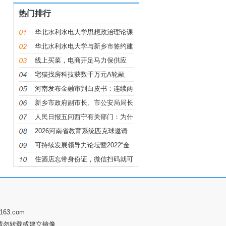
热门排行
华北水利水电大学思想政治理论课
华北水利水电大学与新乡市签约建
设
线上买菜，电商开足马力保供应
宅猫找房科技获数千万元A轮融
资，万
河南发布金融审判白皮书：连续两
年
新乡市政府副市长、市公安局局长
朱
人民日报五问西宁有关部门：为什
么
2026河南省教育系统匹克球邀请
赛举办
可持续发展领导力论坛暨2022“金
钥
住酒店忘带身份证，微信扫码就可
办
63.com
请勿转载或建立镜像