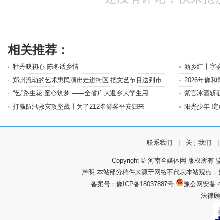
相关推荐：
牡丹映初心 陈冬话乡情
新乡红十字
郑州流动的艺术惠民演出走进街区 把文艺节目送到市
2026年豫
“艺”路生花 童心筑梦 ——全省广大返乡大学生用
紫言冰酒斩
打赢防汛救灾攻坚战丨为了212名游客平安归来
阳光少年 
联系我们
|
关于我们
Copyright © 河南全媒体网 版权所有 监
声明:本站部分稿件来源于网络不代表本站观点
备案号：
豫ICP备18037887号
豫公网安备 4
法律顾