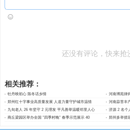
还没有评论，快来抢
相关推荐：
牡丹映初心 陈冬话乡情
河南博苑律
郑州红十字事业高质量发展 人道力量守护城市温情
河南蒜苔丰
九旬老人 26 年坚守 2 元理发 平凡善举温暖邻里人心
济源 2 名
商丘梁园区举办全国 "四季村晚" 春季示范展示 40
郑州多举措