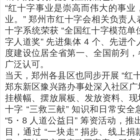
“红十字事业是崇高而伟大的事业
业。” 郑州市红十字会相关负责
十字系统荣获 “全国红十字模范单位”
字人道奖” 先进集体 4 个、先进个
度建设位居全省第一、全国前列，
广泛认可。
当天，郑州各县区也同步开展 “红十
郑东新区豫兴路办事处深入社区广
挂横幅、摆放展板、发放资料、现
十字 “三救三献” 知识和日常安
“5・8 人道公益日” 筹资活动，推
目，通过 “一块走” 捐步、线上