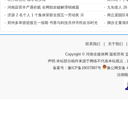
河南蒜苔丰产遇价贱 全网助农破解滞销难题
九旬老人 2
济源 2 名个人 1 个集体荣获全国五一劳动奖 示
商丘梁园区举
郑州多举措迎接五一假期 书香与科技共伴市民欢乐时光
脚步丈量湖岸
联系我们
|
关于我们
Copyright © 河南全媒体网 版权所有 监
声明:本站部分稿件来源于网络不代表本站观点
备案号：
豫ICP备18037887号
豫公网安备 4
法律顾