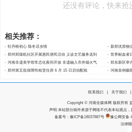
还没有评论，快来抢
相关推荐：
牡丹映初心 陈冬话乡情
新郑优质物业
郑州郑煤机社区开展惠民便民活动 义诊文艺服务送到
世界献血者
河南非遗美学馆常态化夜间开放 非遗融入市井烟火气
郑东新区举
郑州第五批保障性租赁住房 6 月 15 日启动配租
河南首例极
联系我们
|
关于我们
Copyright © 河南全媒体网 版权所有 监
声明:本站部分稿件来源于网络不代表本站观点
备案号：
豫ICP备18037887号
豫公网安备 4
法律顾