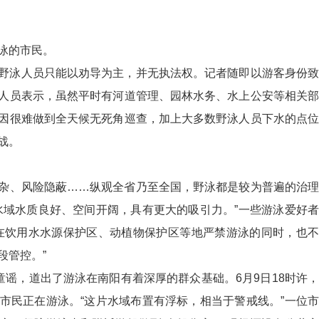
泳的市民。
野泳人员只能以劝导为主，并无执法权。记者随即以游客身份致
人员表示，虽然平时有河道管理、园林水务、水上公安等相关部
因很难做到全天候无死角巡查，加上大多数野泳人员下水的点位
战。
杂、风险隐蔽……纵观全省乃至全国，野泳都是较为普遍的治理
水域水质良好、空间开阔，具有更大的吸引力。”一些游泳爱好者
在饮用水水源保护区、动植物保护区等地严禁游泳的同时，也不
段管控。”
童谣，道出了游泳在南阳有着深厚的群众基础。6月9日18时许，
市民正在游泳。“这片水域布置有浮标，相当于警戒线。”一位市