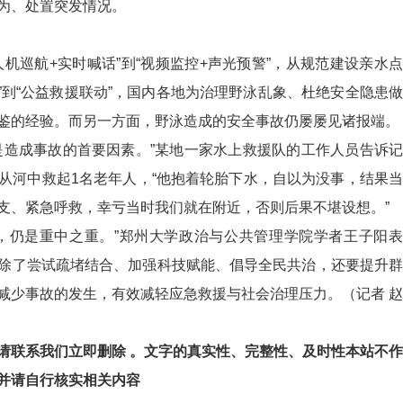
为、处置突发情况。
机巡航+实时喊话”到“视频监控+声光预警”，从规范建设亲水点
”到“公益救援联动”，国内各地为治理野泳乱象、杜绝安全隐患做
鉴的经验。而另一方面，野泳造成的安全事故仍屡屡见诸报端。
是造成事故的首要因素。”某地一家水上救援队的工作人员告诉记
从河中救起1名老年人，“他抱着轮胎下水，自以为没事，结果当
支、紧急呼救，幸亏当时我们就在附近，否则后果不堪设想。”
，仍是重中之重。”郑州大学政治与公共管理学院学者王子阳表
除了尝试疏堵结合、加强科技赋能、倡导全民共治，还要提升群
减少事故的发生，有效减轻应急救援与社会治理压力。（记者 赵
请联系我们立即删除 。文字的真实性、完整性、及时性本站不作
并请自行核实相关内容