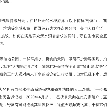
域密...
着气温持续升高，在野外天然水域游泳（以下简称“野泳”）、
、坑塘等水域密布，而野泳行为大多点位分散、参与人群广泛、
来挑战。如何在满足群众亲水消暑需求的同时，守住生命安全底
访。
龙湖湿地公园，一群群嬉水、觅食的天鹅，吸引不少游客围观、拍
写有“天鹅栖息地”“禁止翻越栏杆保持安全距离”“禁止游泳”等字
服的工作人员对尚未下水的游泳者进行劝阻，但对已经下水、远
大的具有自然水生态系统保护和修复功能的人工湿地。”一位佩
市民告诉记者，2020年4月起，一些疣鼻天鹅在此安家落户，至
性警觉，野泳有可能造成其应激反应，迫使天鹅频繁飞离，干扰它们