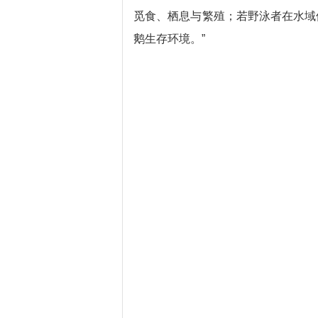
觅食、栖息与繁殖；若野泳者在水域
鹅生存环境。”