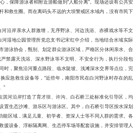
心，保障游泳者和附近游船做到“人船分离”。现场还设有公共安
杆和救生圈。而在离码头不远的大坝警戒区水域内，没有市民下
白河沿岸亲水人群激增，无序野泳、河边洗浴、赤裸戏水等不文
白河湿地公园管理所党总支书记宋红中介绍，当地结合水域实际
市游泳协会，甄别、划定群众游泳区域，严格区分休闲亲水、合
域严禁露天洗浴、深水野泳等不文明、不安全行为，执行分段包
同时，聚焦沿河重点路段、临水陡坡、浅滩深水交界等点位，完
换应急救生设备等，“近些年，南阳市民在白河野泳时存在的乱
。”
在淇河沿岸打造了育才坝、许沟、白石桥三处标准化引导区，均
设置生态沙滩、游乐区与游泳区。其中，白石桥引导区按水深划
2米四个功能区域，满足儿童、初学者、资深人士等不同人群的需求。各
救援设备、浮标隔离网、生态停车场等配套设施，并安排管理人