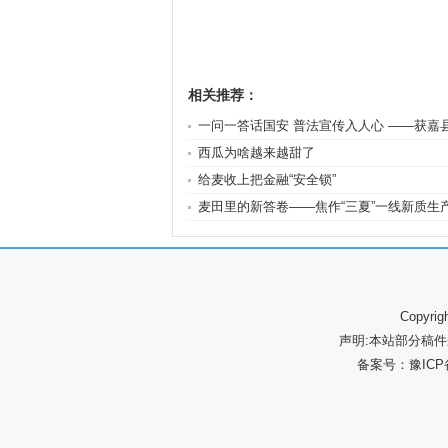
相关推荐：
一问一答话国安 普法宣传入人心 ——获嘉
西瓜为啥越来越甜了
给麦收上把金融“安全锁”
麦田里的新答卷——焦作“三夏”一线新质生
Copyr
声明:本站部分稿
备案号：
豫ICP