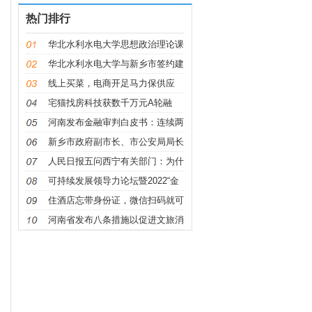
热门排行
华北水利水电大学思想政治理论课
华北水利水电大学与新乡市签约建
设
线上买菜，电商开足马力保供应
宅猫找房科技获数千万元A轮融
资，万
河南发布金融审判白皮书：连续两
年
新乡市政府副市长、市公安局局长
朱
人民日报五问西宁有关部门：为什
么
可持续发展领导力论坛暨2022“金
钥
住酒店忘带身份证，微信扫码就可
办
河南省发布八条措施以促进文旅消
费