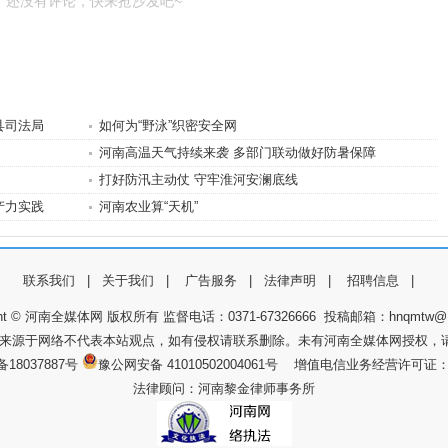
还没有评论，快来抢沙发吧~
县司法局
如何为“野泳”织密安全网
河南高温天气持续来袭 多部门联动做好防暑保障
打好防汛主动仗 守牢淮河安澜底线
产力实践
河南农业算“天机”
联系我们
|
关于我们
|
广告服务
|
法律声明
|
招聘信息
|
ight © 河南全媒体网 版权所有 监督电话：0371-67326666 投稿邮箱：hnqmtw@1
件来源于网络不代表本站观点，如有侵权请联系删除。未有河南全媒体网授权，
备18037887号
豫公网安备 41010502004061号 增值电信业务经营许可证：豫B
法律顾问：河南黎金律师事务所