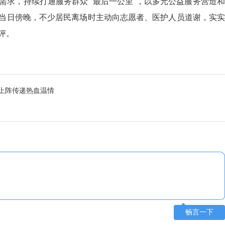
需求，持续打通服务群众 “最后一公里”，以多元公益服务营造和
当日傍晚，不少居民离场时主动向志愿者、医护人员道谢，实实
评。
上阵传递热血温情
畅言一下