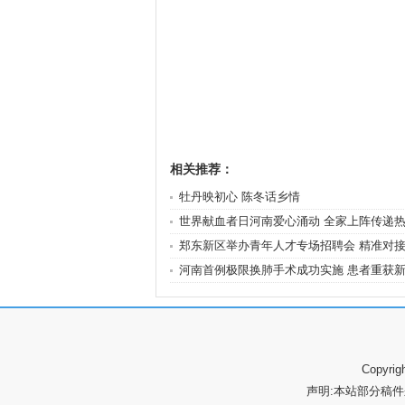
相关推荐：
牡丹映初心 陈冬话乡情
世界献血者日河南爱心涌动 全家上阵传递
郑东新区举办青年人才专场招聘会 精准对
河南首例极限换肺手术成功实施 患者重获
Copyr
声明:本站部分稿