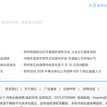
0
共
条评论
还没有评论，快来抢沙发吧~
郑州郑煤机社区开展惠民便民活动 义诊文艺服务送到
热血温情
河南非遗美学馆常态化夜间开放 非遗融入市井烟火气
接岗位促就业
郑州第五批保障性租赁住房 6 月 15 日启动配租
新生
郑州启动 2026 年事业单位公开招聘 629 个岗位诚邀人才
联系我们
|
关于我们
|
广告服务
|
法律声明
|
招聘信息
|
ight © 河南全媒体网 版权所有 监督电话：0371-67326666 投稿邮箱：hnqmtw@1
件来源于网络不代表本站观点，如有侵权请联系删除。未有河南全媒体网授权，