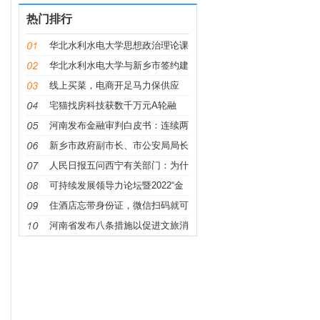
热门排行
华北水利水电大学思想政治理论课
华北水利水电大学与新乡市签约建
设
线上买菜，电商开足马力保供应
宅猫找房科技获数千万元A轮融
资，万
河南发布金融审判白皮书：连续两
年
新乡市政府副市长、市公安局局长
朱
人民日报五问西宁有关部门：为什
么
可持续发展领导力论坛暨2022“金
钥
住酒店忘带身份证，微信扫码就可
办
河南省发布八条措施以促进文旅消
费