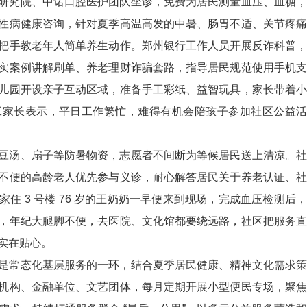
研究院、中诺口腔医护团队坐诊，免费为居民测量血压、血糖，
性病健康咨询，针对夏季高温高发的中暑、肠胃不适、关节疼痛
把手教老年人简单养生动作。郑州银行工作人员开展反诈科普，
实案例讲解刷单、养老理财诈骗套路，指导居民规范使用手机支
儿园开设亲子互动区域，准备手工彩纸、益智玩具，家长带着小
工家长表示，平日工作繁忙，难得有机会陪孩子参加社区公益活
豆汤、扇子等防暑物资，志愿者不间断为等候居民送上清凉。社
不便的高龄老人优先参与义诊，耐心解答居民关于养老认证、社
住 3 号楼 76 岁的王奶奶一早便来到现场，完成血压检测后，
，年纪大腿脚不便，去医院、文化馆都要绕远路，社区把服务直
实在贴心。
是常态化基层服务的一环，结合夏季居民健康、精神文化需求策
机构、金融单位、文艺团体，每月定期开展小型便民专场，聚焦