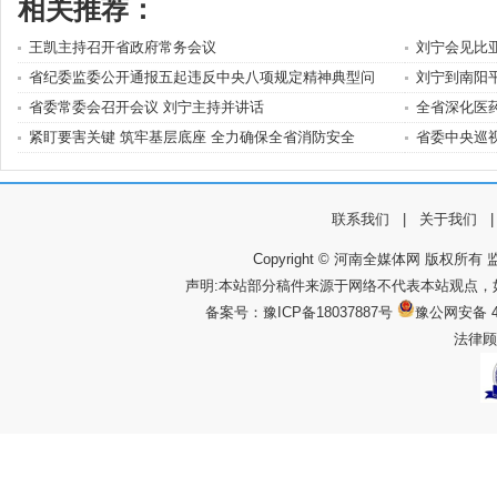
相关推荐：
王凯主持召开省政府常务会议
刘宁会见比
省纪委监委公开通报五起违反中央八项规定精神典型问
刘宁到南阳
省委常委会召开会议 刘宁主持并讲话
全省深化医
紧盯要害关键 筑牢基层底座 全力确保全省消防安全
省委中央巡
联系我们
|
关于我们
Copyright © 河南全媒体网 版权所有 监
声明:本站部分稿件来源于网络不代表本站观点
备案号：
豫ICP备18037887号
豫公网安备 4
法律顾