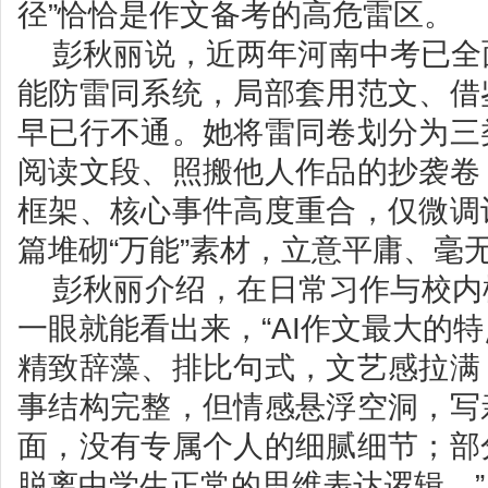
径”恰恰是作文备考的高危雷区。
彭秋丽说，近两年河南中考已全
能防雷同系统，局部套用范文、借
早已行不通。她将雷同卷划分为三
阅读文段、照搬他人作品的抄袭卷
框架、核心事件高度重合，仅微调
篇堆砌“万能”素材，立意平庸、毫
彭秋丽介绍，在日常习作与校内
一眼就能看出来，“AI作文最大的
精致辞藻、排比句式，文艺感拉满
事结构完整，但情感悬浮空洞，写
面，没有专属个人的细腻细节；部
脱离中学生正常的思维表达逻辑。”