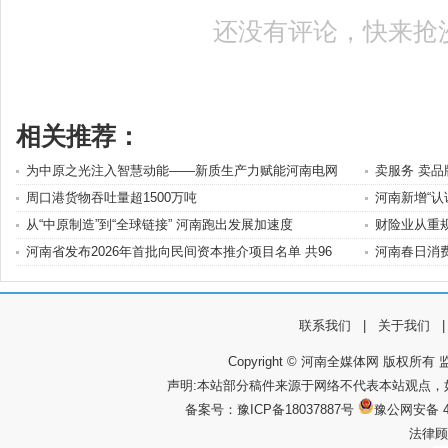
还没有评论，快来抢
相关推荐：
为中原之光注入智慧动能——新质生产力赋能河南电网
卖服务 卖品
周口港货物吞吐量超1500万吨
河南新增“认
从“中原制造”到“全球链接” 河南跑出发展加速度
财险业从重
河南省发布2026年首批向民间资本推介项目名单 共96
河南春日消
联系我们
|
关于我们
Copyright © 河南全媒体网 版权所有 监
声明:本站部分稿件来源于网络不代表本站观点
备案号：
豫ICP备18037887号
豫公网安备 4
法律顾