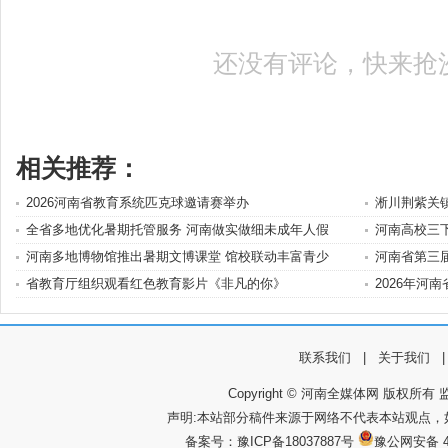
还没有评论，快来抢
相关推荐：
2026河南省教育系统匹克球邀请赛举办
淅川荆紫关镇
全省多地优化暑期托管服务 河南做实做细未成年人假
河南高校三
河南多地博物馆推出暑期文博课堂 馆校联动丰富青少
河南省第三
省教育厅组织观看红色教育影片《非凡的你》
2026年河
联系我们
|
关于我们
Copyright © 河南全媒体网 版权所有 监
声明:本站部分稿件来源于网络不代表本站观点
备案号：
豫ICP备18037887号
豫公网安备 4