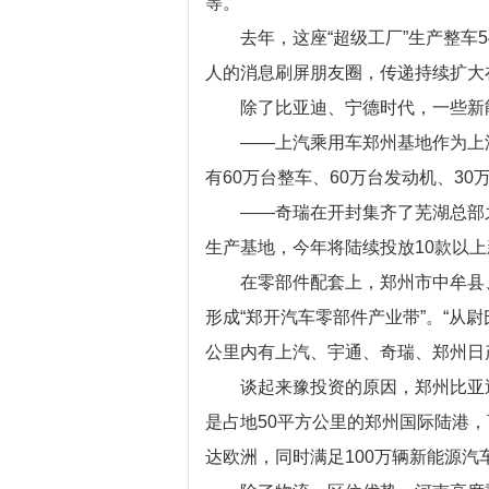
等。
去年，这座“超级工厂”生产整车54
人的消息刷屏朋友圈，传递持续扩大
除了比亚迪、宁德时代，一些新能
——上汽乘用车郑州基地作为上汽
有60万台整车、60万台发动机、3
——奇瑞在开封集齐了芜湖总部之
生产基地，今年将陆续投放10款以
在零部件配套上，郑州市中牟县、
形成“郑开汽车零部件产业带”。“从
公里内有上汽、宇通、奇瑞、郑州日
谈起来豫投资的原因，郑州比亚迪负
是占地50平方公里的郑州国际陆港，
达欧洲，同时满足100万辆新能源汽