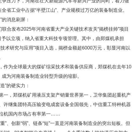
争压力下，河南在壮大新能源汽车等新兴产业的同时，着力做
在全省工业中占据“半壁江山”、产业规模过万亿的装备制造业。
”的消息刷屏：
合发布2025年河南省重大产业关键技术攻关“揭榜挂帅”项目
目予以立项，纳入省重大科技专项管理。其中，由郑煤机承担
技术研究与应用”项目入选，揭榜金额超6000万元，彰显河南以
。
作为全球最大的煤矿综采技术和装备供应商，郑煤机在去年10
”，成为河南装备制造业转型升级的缩影。
造”的硬实力：
一，郑煤机矿用液压支架产销量世界第一，卫华集团起重机产
、许继集团特高压输变电成套设备全国领先，中信重工特种机器
拉机国内市场占有率第一……
、创新“弱”、链条“短”一直是河南装备制造业的突出短板。但