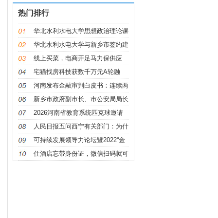
热门排行
华北水利水电大学思想政治理论课
华北水利水电大学与新乡市签约建
设
线上买菜，电商开足马力保供应
宅猫找房科技获数千万元A轮融
资，万
河南发布金融审判白皮书：连续两
年
新乡市政府副市长、市公安局局长
朱
2026河南省教育系统匹克球邀请
赛举办
人民日报五问西宁有关部门：为什
么
可持续发展领导力论坛暨2022“金
钥
住酒店忘带身份证，微信扫码就可
办