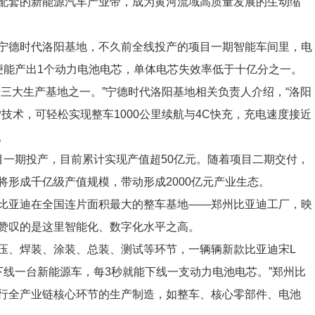
配套的新能源汽车产业带，成为黄河流域高质量发展的生动缩
德时代洛阳基地，不久前全线投产的项目一期智能车间里，电
便能产出1个动力电池电芯，单体电芯失效率低于十亿分之一。
大生产基地之一。”宁德时代洛阳基地相关负责人介绍，“洛阳
P技术，可轻松实现整车1000公里续航与4C快充，充电速度接近
。
一期投产，目前累计实现产值超50亿元。随着项目二期交付，
将形成千亿级产值规模，带动形成2000亿元产业生态。
亚迪在全国连片面积最大的整车基地——郑州比亚迪工厂，映
赞叹的是这里智能化、数字化水平之高。
、焊装、涂装、总装、测试等环节，一辆辆新款比亚迪宋L
就能下线一台新能源车，每3秒就能下线一支动力电池电芯。”郑州比
行全产业链核心环节的生产制造，如整车、核心零部件、电池