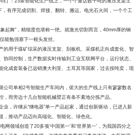
“科幻”：23条智能化生产线上，一个个重达数十吨的液压支架主
作下，有序完成切割、焊接、翻转、搬运。电光石火间，一个个工
起舞”，精细度也堪称一绝。就激光切割而言，40mm厚的钢
m，仅能勉强塞下一根头发丝。
的用于煤矿综采的液压支架、刮板机、采煤机正向成套化、智
、协同控制，生产数据实时传输到工业互联网平台，运行状态、
能化成套装备已远销澳大利亚、土耳其等国家，过去按吨卖，现
公司单相2号智能生产车间内，偌大的生产线上只有寥寥数名
控，而旁边十几台智能机械臂正有条不紊地分拣产品。
，许继从“继电器”单一产品起家，通过创新驱动，已进入新
道，推动产品迈向高端化、智能化、绿色化。
领域创造了20多项‘中国第一’和‘世界第一’，为我国四分之