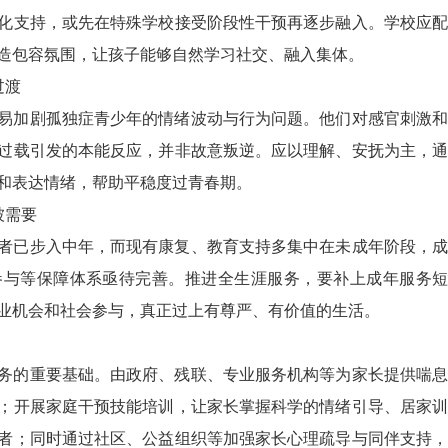
化支持，或先在特殊学校接受阶段性干预再逐步融入。学校应配
造包容氛围，让孩子能够自然学习社交、融入集体。
过渡
易加剧孤独症青少年的情绪波动与行为问题。他们对感官刺激和
过载引发的本能反应，并非故意叛逆。应以理解、安抚为主，通
和表达情绪，帮助平稳度过青春期。
被需要
者已步入中年，而现有康复、教育支持多集中在未成年阶段，成
参与等保障体系亟待完善。推进全生涯服务，要补上成年服务短
业机会和社会参与，真正过上有尊严、有价值的生活。
务的重要基础。由政府、残联、专业服务机构等为家长提供喘息
；开展家庭干预技能培训，让家长掌握科学的情绪引导、居家训
者；同时通过社区、公益组织等加强家长心理疏导与同伴支持，