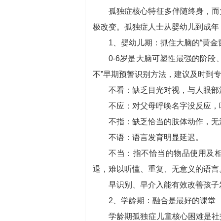
孤独症核心特征多伴随终身，而
极改变。孤独症人士从婴幼儿到成年
1、婴幼儿期：抓住大脑的“黄金
0-6岁是大脑可塑性最强的阶
不”早期预警识别方法，建议及时到
不看：缺乏目光对视，与人眼部
不应：对父母呼唤名字没反应，
不指：缺乏恰当的肢体动作，无
不语：语言发育明显延迟。
不当：指不恰当的物品使用及
退，难以听懂、重复、无意义的语言
早识别、早介入能有效改善孩子
2、学龄期：融合是最好的课堂
学龄期孤独症儿童核心困难是社