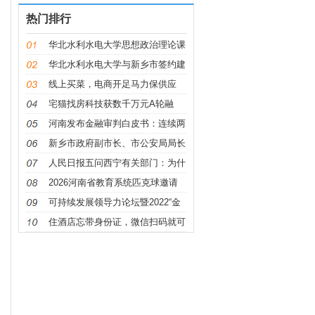
热门排行
华北水利水电大学思想政治理论课
华北水利水电大学与新乡市签约建
设
线上买菜，电商开足马力保供应
宅猫找房科技获数千万元A轮融
资，万
河南发布金融审判白皮书：连续两
年
新乡市政府副市长、市公安局局长
朱
人民日报五问西宁有关部门：为什
么
2026河南省教育系统匹克球邀请
赛举办
可持续发展领导力论坛暨2022“金
钥
住酒店忘带身份证，微信扫码就可
办