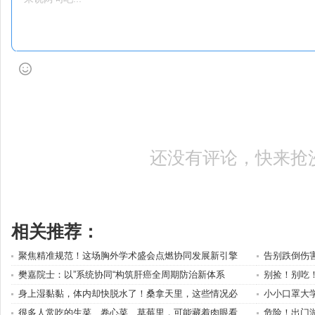
还没有评论，快来抢
相关推荐：
聚焦精准规范！这场胸外学术盛会点燃协同发展新引擎
告别跌倒伤
樊嘉院士：以”系统协同“构筑肝癌全周期防治新体系
别捡！别吃！
身上湿黏黏，体内却快脱水了！桑拿天里，这些情况必
小小口罩大
很多人常吃的生菜、卷心菜、草莓里，可能藏着肉眼看
危险！出门