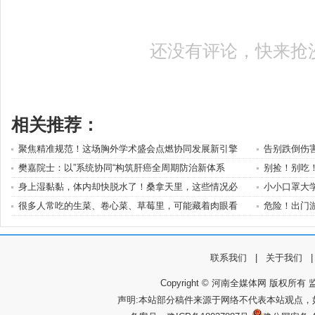
还没有评论，快来抢
相关推荐：
聚焦精准规范！这场胸外学术盛会点燃协同发展新引擎
告别跌倒伤
樊嘉院士：以”系统协同“构筑肝癌全周期防治新体系
别捡！别吃！
身上湿黏黏，体内却快脱水了！桑拿天里，这些情况必
小小口罩大
很多人常吃的生菜、卷心菜、草莓里，可能藏着肉眼看
危险！出门
联系我们
|
关于我们
Copyright © 河南全媒体网 版权所有 监
声明:本站部分稿件来源于网络不代表本站观点