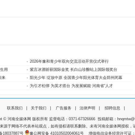
2026年豫和青少年双向交流活动开营仪式举行
学生用
紫言冰酒斩获国际金奖 长白山珍酿站上国际领奖台
归来
阳光少年 绽放中原 全国青少年阳光体育大会郑州闭幕
为引才松绑 为英才搭台 为发展赋能 河南省“人才
联系我们
|
关于我们
|
广告服务
|
法律声明
|
招聘信息
|
ight © 河南全媒体网 版权所有 监督电话：0371-67326666 投稿邮箱：hnqmtw@1
件来源于网络不代表本站观点，如有侵权请联系删除。未有河南全媒体网授权，
备18037887号
豫公网安备 41010502004061号 增值电信业务经营许可证：豫B