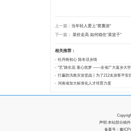
上一篇：
当年轻人爱上“窝囊游”
下一篇：
菜价走高 如何稳住“菜篮子”
相关推荐：
牡丹映初心 陈冬话乡情
“艺”路生花 童心筑梦 ——全省广大返乡大
打赢防汛救灾攻坚战丨为了212名游客平安
河南省加大标准化人才培育力度
Copyr
声明:本站部分稿
备案号：
豫ICP