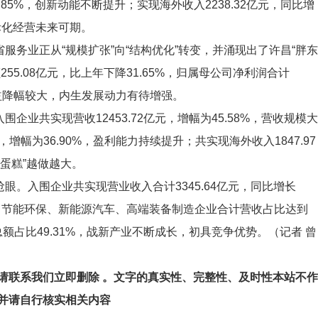
3.85%，创新动能不断提升；实现海外收入2238.32亿元，同比增
际化经营未来可期。
省服务业正从“规模扩张”向“结构优化”转变，并涌现出了许昌“胖东
55.08亿元，比上年下降31.65%，归属母公司净利润合计
营效益降幅较大，内生发展动力有待增强。
围企业共实现营收12453.72亿元，增幅为45.58%，营收规模大
，增幅为36.90%，盈利能力持续提升；共实现海外收入1847.97
“蛋糕”越做越大。
抢眼。入围企业共实现营业收入合计3345.64亿元，同比增长
术、节能环保、新能源汽车、高端装备制造企业合计营收占比达到
润总额占比49.31%，战新产业不断成长，初具竞争优势。（记者 曾
请联系我们立即删除 。文字的真实性、完整性、及时性本站不作
并请自行核实相关内容