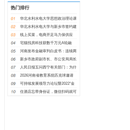
热门排行
华北水利水电大学思想政治理论课
华北水利水电大学与新乡市签约建
设
线上买菜，电商开足马力保供应
宅猫找房科技获数千万元A轮融
资，万
河南发布金融审判白皮书：连续两
年
新乡市政府副市长、市公安局局长
朱
人民日报五问西宁有关部门：为什
么
2026河南省教育系统匹克球邀请
赛举办
可持续发展领导力论坛暨2022“金
钥
住酒店忘带身份证，微信扫码就可
办